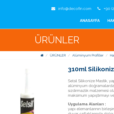
info@decofin.com
+90 (2
ANASAYFA
HA
ÜRÜNLER
ÜRÜNLER
Alüminyum Profiller
Ha
310ml Silikoni
Selsil Silikonize Mastik, 
alüminyum doğramalarda, 
sızdırmazlık malzemesi ola
maksimum yapıştırmayı ve 
Uygulama Alanları :
yapı elemanlarının birle
duvar çatlaklarında dolg