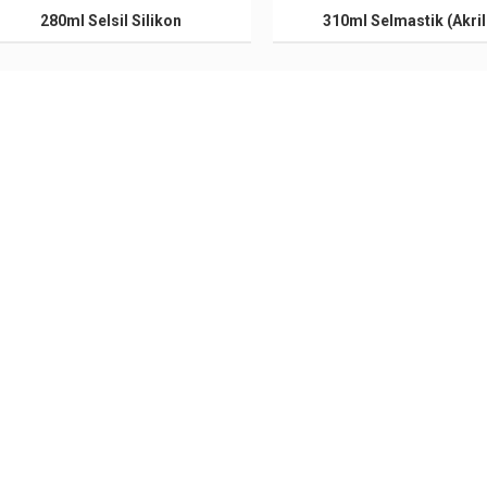
280ml Selsil Silikon
310ml Selmastik (Akril
Menü
Ürün Gruplarımız
ANASAYFA
Alüminyum Profiller
HAKKIMIZDA
Ahşap Kaplama İşçiliği
ÜRÜNLER
Mekanik İşlem İşçiliği