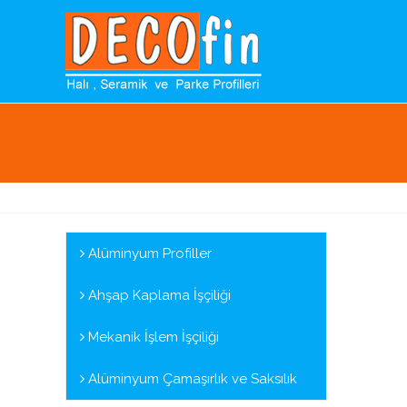
Alüminyum Profiller
Ahşap Kaplama İşçiliği
Mekanik İşlem İşçiliği
Alüminyum Çamaşırlık ve Saksılık