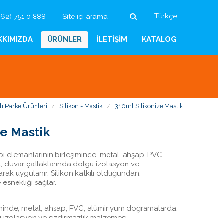
Türkçe
62) 751 0 888
KKIMIZDA
ÜRÜNLER
İLETİŞİM
KATALOG
lı Parke Ürünleri
Silikon - Mastik
310ml Silikonize Mastik
ze Mastik
yapı elemanlarının birleşiminde, metal, ahşap, PVC,
duvar çatlaklarında dolgu izolasyon ve
rak uygulanır. Silikon katkılı olduğundan,
esnekliği sağlar.
şiminde, metal, ahşap, PVC, alüminyum doğramalarda,
u izolasyon ve sızdırmazlık malzemesi