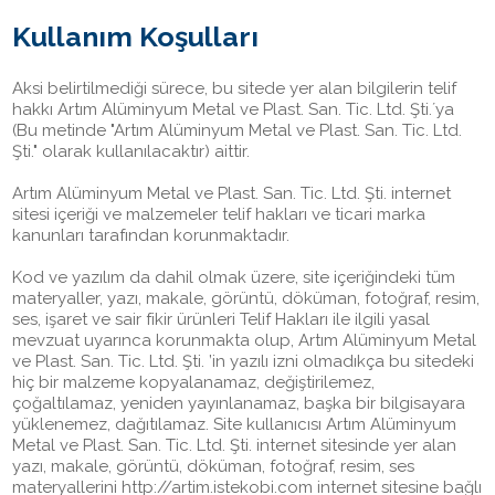
Kullanım Koşulları
Aksi belirtilmediği sürece, bu sitede yer alan bilgilerin telif
hakkı Artım Alüminyum Metal ve Plast. San. Tic. Ltd. Şti.´ya
(Bu metinde "Artım Alüminyum Metal ve Plast. San. Tic. Ltd.
Şti." olarak kullanılacaktır) aittir.
Artım Alüminyum Metal ve Plast. San. Tic. Ltd. Şti. internet
sitesi içeriği ve malzemeler telif hakları ve ticari marka
kanunları tarafından korunmaktadır.
Kod ve yazılım da dahil olmak üzere, site içeriğindeki tüm
materyaller, yazı, makale, görüntü, döküman, fotoğraf, resim,
ses, işaret ve sair fikir ürünleri Telif Hakları ile ilgili yasal
mevzuat uyarınca korunmakta olup, Artım Alüminyum Metal
ve Plast. San. Tic. Ltd. Şti. ’in yazılı izni olmadıkça bu sitedeki
hiç bir malzeme kopyalanamaz, değiştirilemez,
çoğaltılamaz, yeniden yayınlanamaz, başka bir bilgisayara
yüklenemez, dağıtılamaz. Site kullanıcısı Artım Alüminyum
Metal ve Plast. San. Tic. Ltd. Şti. internet sitesinde yer alan
yazı, makale, görüntü, döküman, fotoğraf, resim, ses
materyallerini http://artim.istekobi.com internet sitesine bağlı